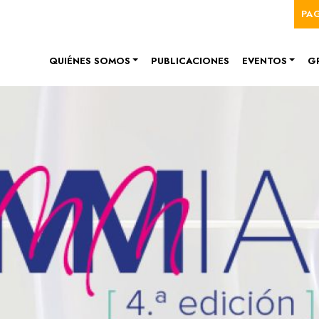
Me
Pasar al contenido principal
PA
Navegación principal
QUIÉNES SOMOS
PUBLICACIONES
EVENTOS
G