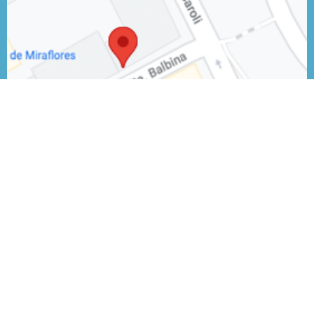
Próximos eventos
24 Sep 2026
3er Workshop Iberoamericano PETHEMA LMA 2026
26 Nov 2026
4o Workshop LMA Portugal