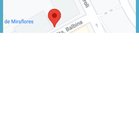
Próximos eventos
24 Sep 2026
3er Workshop Iberoamericano PETHEMA LMA 2026
26 Nov 2026
4o Workshop LMA Portugal
Últimas publicaciones