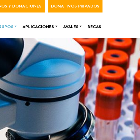
nú de cuenta de usuario
GOS Y DONACIONES
DONATIVOS PRIVADOS
RUPOS
APLICACIONES
AVALES
BECAS