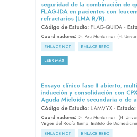
seguridad de la combinación de qu
FLAG-IDA en pacientes con leucem
refractarios (LMA R/R).
Código de Estudio:
FLAG-QUIDA -
Est
Coordinadores:
Dr. Pau Montesinos (H. Univers
ENLACE NCT
ENLACE REEC
LEER MÁS
Ensayo clínico fase II abierto, mul
inducción y consolidación con CP
Aguda Mieloide secundaria o de al
Código de Estudio:
LAMVYX -
Estado:
Coordinadores:
Dr. Pau Montesinos. (H. Univer
Virgen del Rocío &amp; Instituto de Biomedicina 
ENLACE NCT
ENLACE REEC