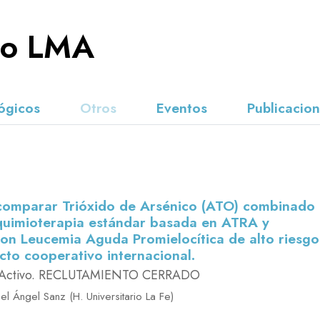
jo LMA
ógicos
Otros
Eventos
Publicacio
a comparar Trióxido de Arsénico (ATO) combinado
 quimioterapia estándar basada en ATRA y
 con Leucemia Aguda Promielocítica de alto riesgo
cto cooperativo internacional.
Activo. RECLUTAMIENTO CERRADO
l Ángel Sanz (H. Universitario La Fe)