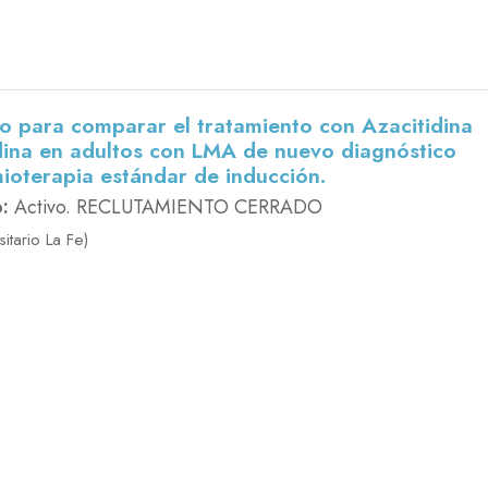
rto para comparar el tratamiento con Azacitidina
idina en adultos con LMA de nuevo diagnóstico
ioterapia estándar de inducción.
:
Activo. RECLUTAMIENTO CERRADO
itario La Fe)
 2:1 para comparar la eficacia y seguridad del
ándar más quizartinib frente a quimioterapia
s adultos con LMA de nuevo diagnóstico con el