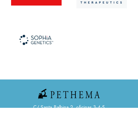
C/ Santa Balbina 2, oficinas 3-4-5
28023 Madrid, España
SI LO PREFIERES, PUEDES LLAMARNOS
91 626 62 32