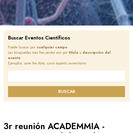
Buscar Eventos Científicos
Puede buscar por
cualquier campo
.
Las búsquedas más frecuentes son por
título
o
descripción del
evento
.
Ejemplos:
save the date, curso experto universitario
Buscar en este sitio
BUSCAR
3r reunión ACADEMMIA -