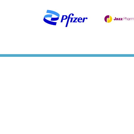
C/ Santa Balbina 2, oficinas 3-
4-5
28023 Madrid, España
SI LO PREFIERES, PUEDES