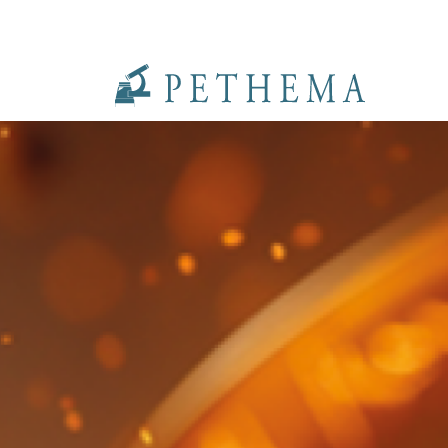
Llevamos la investigación en la sangre.
Fundación Pethema 746