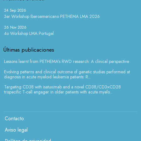
24 Sep 2026
3er Workshop Iberoamericano PETHEMA LMA 2026
26 Nov 2026
4o Workshop LMA Portugal
Últimas publicaciones
Lessons learnt from PETHEMA’s RWD research: A clinical perspective
Evolving patterns and clinical outcome of genetic studies performed at
diagnosis in acute myeloid leukemia patients: R...
Targeting CD38 with isatuximab and a novel CD38/CD3×CD28
trispecific T-cell engager in older patients with acute myelo...
Menú legales
Contacto
Aviso legal