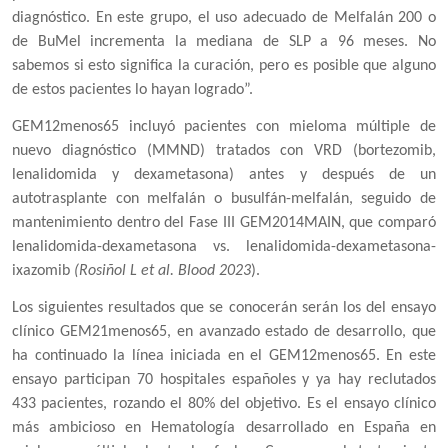
diagnóstico. En este grupo, el uso adecuado de Melfalán 200 o
de BuMel incrementa la mediana de SLP a 96 meses. No
sabemos si esto significa la curación, pero es posible que alguno
de estos pacientes lo hayan logrado”.
GEM12menos65 incluyó pacientes con mieloma múltiple de
nuevo diagnóstico (MMND) tratados con VRD (
bortezomib,
lenalidomida y dexametasona)
antes y después de un
autotrasplante con melfalán o busulfán-melfalán, seguido de
mantenimiento dentro del Fase III GEM2014MAIN, que comparó
lenalidomida-dexametasona vs. lenalidomida-dexametasona-
ixazomib
(Rosiñol L et al. Blood 2023
).
Los siguientes resultados que se conocerán serán los del ensayo
clínico GEM21menos65, en avanzado estado de desarrollo, que
ha continuado la línea iniciada en el GEM12menos65. En este
ensayo participan 70 hospitales españoles y ya hay reclutados
433 pacientes, rozando el 80% del objetivo. Es el ensayo clínico
más ambicioso en Hematología desarrollado en España en