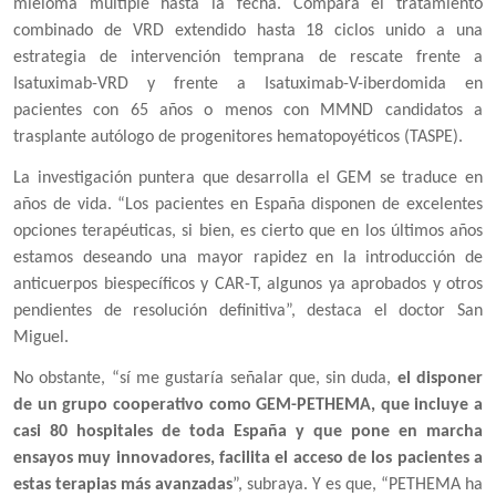
mieloma múltiple hasta la fecha.
Compara el tratamiento
combinado de VRD extendido hasta 18 ciclos unido a una
estrategia de intervención temprana de rescate frente a
Isatuximab-VRD y frente a Isatuximab-V-iberdomida en
pacientes con 65 años o menos con MMND candidatos a
trasplante autólogo de progenitores hematopoyéticos (TASPE).
La investigación puntera que desarrolla el GEM se traduce en
años de vida. “Los pacientes en España disponen de excelentes
opciones terapéuticas, si bien, es cierto que en los últimos años
estamos deseando una mayor rapidez en la introducción de
anticuerpos biespecíficos y CAR-T, algunos ya aprobados y otros
pendientes de resolución definitiva”, destaca el doctor San
Miguel.
No obstante, “sí me gustaría señalar que, sin duda,
el disponer
de un grupo cooperativo como GEM-PETHEMA, que incluye a
casi 80 hospitales de toda España y que pone en marcha
ensayos muy innovadores, facilita el acceso de los pacientes a
estas terapias más avanzadas
”, subraya. Y es que, “PETHEMA ha