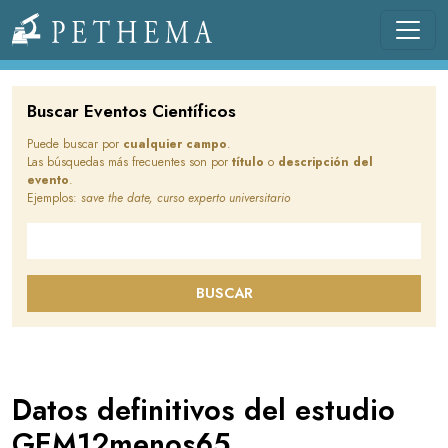
Pasar al contenido principal
Llevamos la investigación en la sangre.
Buscar Eventos Científicos
Puede buscar por
cualquier campo
.
Las búsquedas más frecuentes son por
título
o
descripción del
evento
.
Ejemplos:
save the date, curso experto universitario
Buscar en este sitio
BUSCAR
Datos definitivos del estudio
GEM12menos65