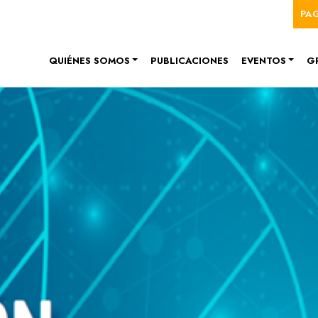
Me
Pasar al contenido principal
PA
Navegación principal
QUIÉNES SOMOS
PUBLICACIONES
EVENTOS
G