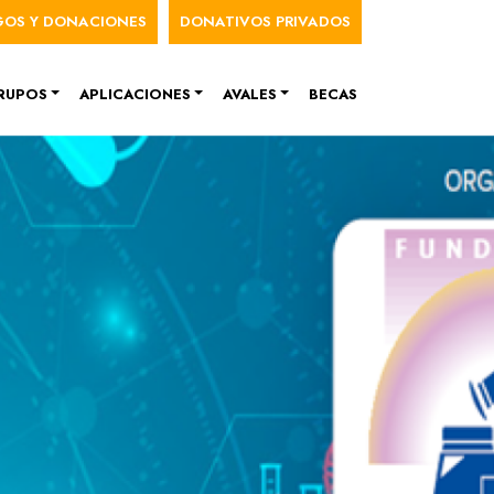
nú de cuenta de usuario
GOS Y DONACIONES
DONATIVOS PRIVADOS
RUPOS
APLICACIONES
AVALES
BECAS