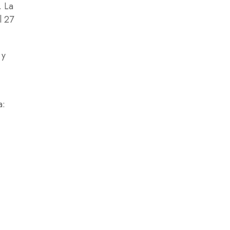
. La
l 27
 y
a: