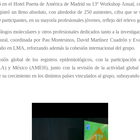
n el Hotel Puerta de América de Madrid su 13º Workshop Anual, conso
ró un lleno absoluto, con alrededor de 250 asistentes, cifra que se s
participantes, en su mayoría profesionales jóvenes, reflejo del relevo g
ogos moleculares y otros profesionales dedicados tanto a la investigac
augural, coordinada por Pau Montesinos, David Martínez Cuadrón y Eva
l año en LMA, reforzando además la cohesión internacional del grupo.
isión global de los registros epidemiológicos, con la participac
y México (AMEH), junto con la revisión de la actividad global
ar su crecimiento en los distintos países vinculados al grupo, subrayan