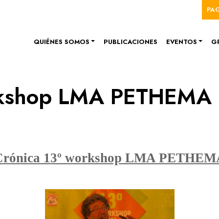
Me
Pasar al contenido principal
PA
Navegación principal
QUIÉNES SOMOS
PUBLICACIONES
EVENTOS
G
orkshop LMA PETHEMA
Crónica 13º workshop LMA PETHEM