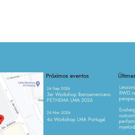
Próximos eventos
Última
Lesson
24 Sep 2026
RWD res
3er Workshop Iberoamericano
perspec
PETHEMA LMA 2026
Evolving
26 Nov 2026
outcome
4o Workshop LMA Portugal
perform
myeloid