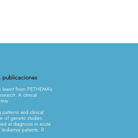
s publicaciones
s learnt from PETHEMA’s
earch: A clinical
tive
 patterns and clinical
 of genetic studies
ed at diagnosis in acute
 leukemia patients: R...