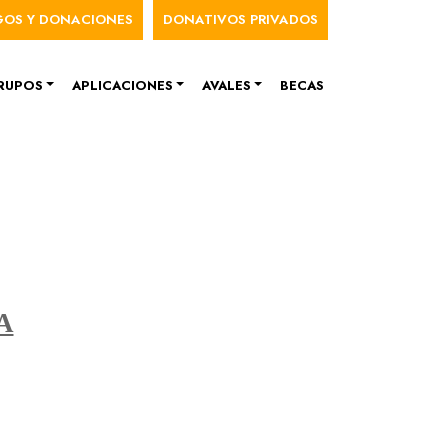
nú de cuenta de usuario
GOS Y DONACIONES
DONATIVOS PRIVADOS
RUPOS
APLICACIONES
AVALES
BECAS
A